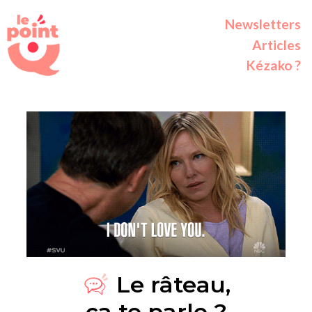
Newsletters
Articles
Kézako ?
Le râteau,
ça te parle ?