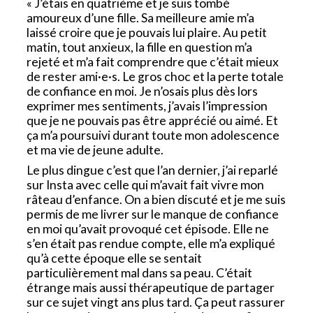
« J’étais en quatrième et je suis tombé
amoureux d’une fille. Sa meilleure amie m’a
laissé croire que je pouvais lui plaire. Au petit
matin, tout anxieux, la fille en question m’a
rejeté et m’a fait comprendre que c’était mieux
de rester ami·e·s. Le gros choc et la perte totale
de confiance en moi. Je n’osais plus dès lors
exprimer mes sentiments, j’avais l’impression
que je ne pouvais pas être apprécié ou aimé. Et
ça m’a poursuivi durant toute mon adolescence
et ma vie de jeune adulte.
Le plus dingue c’est que l’an dernier, j’ai reparlé
sur Insta avec celle qui m’avait fait vivre mon
râteau d’enfance. On a bien discuté et je me suis
permis de me livrer sur le manque de confiance
en moi qu’avait provoqué cet épisode. Elle ne
s’en était pas rendue compte, elle m’a expliqué
qu’à cette époque elle se sentait
particulièrement mal dans sa peau. C’était
étrange mais aussi thérapeutique de partager
sur ce sujet vingt ans plus tard. Ça peut rassurer