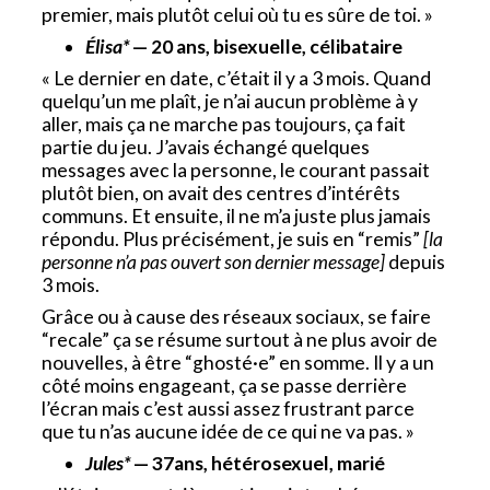
premier, mais plutôt celui où tu es sûre de toi. »
Élisa*
— 20 ans, bisexuelle, célibataire
« Le dernier en date, c’était il y a 3 mois. Quand
quelqu’un me plaît, je n’ai aucun problème à y
aller, mais ça ne marche pas toujours, ça fait
partie du jeu. J’avais échangé quelques
messages avec la personne, le courant passait
plutôt bien, on avait des centres d’intérêts
communs. Et ensuite, il ne m’a juste plus jamais
répondu. Plus précisément, je suis en “remis”
[la
personne n’a pas ouvert son dernier message]
depuis
3 mois.
Grâce ou à cause des réseaux sociaux, se faire
“recale” ça se résume surtout à ne plus avoir de
nouvelles, à être “ghosté·e” en somme. Il y a un
côté moins engageant, ça se passe derrière
l’écran mais c’est aussi assez frustrant parce
que tu n’as aucune idée de ce qui ne va pas. »
Jules*
— 37ans, hétérosexuel, marié