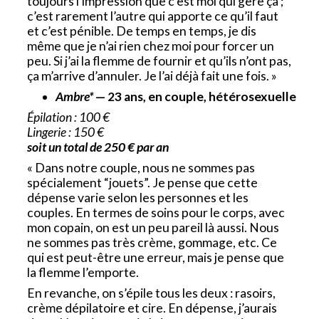
toujours l’impression que c’est moi qui gère ça ;
c’est rarement l’autre qui apporte ce qu’il faut
et c’est pénible. De temps en temps, je dis
même que je n’ai rien chez moi pour forcer un
peu. Si j’ai la flemme de fournir et qu’ils n’ont pas,
ça m’arrive d’annuler. Je l’ai déjà fait une fois. »
Ambre*
— 23 ans, en couple, hétérosexuelle
Épilation : 100 €
Lingerie : 150 €
soit un total de 250 € par an
« Dans notre couple, nous ne sommes pas
spécialement “jouets”. Je pense que cette
dépense varie selon les personnes et les
couples. En termes de soins pour le corps, avec
mon copain, on est un peu pareil là aussi. Nous
ne sommes pas très crème, gommage, etc. Ce
qui est peut-être une erreur, mais je pense que
la flemme l’emporte.
En revanche, on s’épile tous les deux : rasoirs,
crème dépilatoire et cire. En dépense, j’aurais