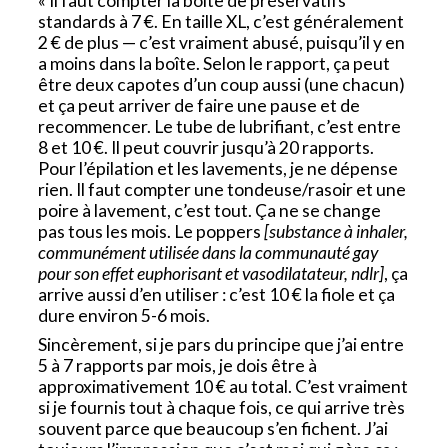
« Il faut compter la boite de préservatifs
standards à 7 €. En taille XL, c’est généralement
2 € de plus — c’est vraiment abusé, puisqu’il y en
a moins dans la boîte. Selon le rapport, ça peut
être deux capotes d’un coup aussi (une chacun)
et ça peut arriver de faire une pause et de
recommencer. Le tube de lubrifiant, c’est entre
8 et 10 €. Il peut couvrir jusqu’à 20 rapports.
Pour l’épilation et les lavements, je ne dépense
rien. Il faut compter une tondeuse/rasoir et une
poire à lavement, c’est tout. Ça ne se change
pas tous les mois. Le poppers
[substance à inhaler,
communément utilisée dans la communauté gay
pour son effet euphorisant et vasodilatateur, ndlr]
, ça
arrive aussi d’en utiliser : c’est 10 € la fiole et ça
dure environ 5-6 mois.
Sincèrement, si je pars du principe que j’ai entre
5 à 7 rapports par mois, je dois être à
approximativement 10 € au total. C’est vraiment
si je fournis tout à chaque fois, ce qui arrive très
souvent parce que beaucoup s’en fichent. J’ai